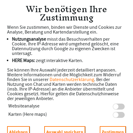
Wir benötigen Ihre
Sonnen Apotheke
Zustimmung
Haben Sie noch Fragen?
Wenn Sie zustimmen, binden wir Dienste und Cookies zur
Analyse, Beratung und Kartendarstellung ein.
Nutzungsanalyse
misst das Besuchsverhalten per
Dann schreiben Sie uns einfach eine Nachricht oder rufen Sie uns
Cookie. Ihre IP-Adresse wird umgehend gelöscht, eine
Datennutzung durch Google zu eigenen Zwecken ist
direkt unter 04347 - 3263 an. Wir helfen Ihnen gerne weiter.
untersagt.
HERE Maps:
zeigt interaktive Karten.
Sie können Ihre Auswahl jederzeit detailliert anpassen.
Ihre Daten
Weitere Informationen und die Möglichkeit zum Widerruf
finden Sie in unserer
Datenschutzerklärung
. Bei der
Vorname*
Nutzung von Chat und Karten werden technische Daten
(insb. Ihre IP-Adresse) an die Anbieter übermittelt und
Cookies gesetzt. Hierfür gelten die Datenschutzhinweise
der jeweiligen Anbieter.
Websiteanalyse
Name*
Karten (Here maps)
E-Mail*
Ablehnen
Auswahl speichern
Zustimmen