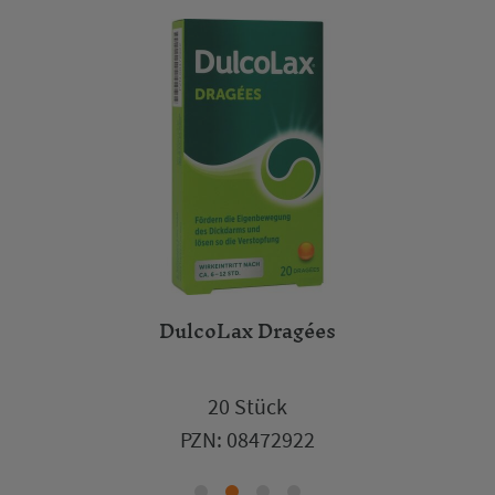
DulcoLax Dragées
5,25 €
20 Stück
PZN: 08472922