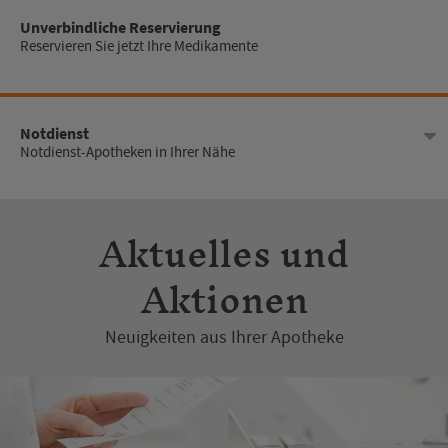
Unverbindliche Reservierung
Reservieren Sie jetzt Ihre Medikamente
Dienstag
08:00 - 18:30
Mittwoch
08:00 - 18:30
Notdienst
Notdienst-Apotheken in Ihrer Nähe
Donnerstag
08:00 - 18:30
Freitag
08:00 - 18:30
Aktuelles und
Samstag
08:00 - 13:00
Aktionen
Sonntag
Geschlossen
Neuigkeiten aus Ihrer Apotheke