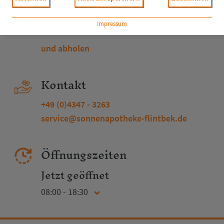
Shop
Impressum
Medikamente bestellen
und abholen
Kontakt
+49 (0)4347 - 3263
service@sonnenapotheke-flintbek.de
Öffnungszeiten
Jetzt geöffnet
08:00 - 18:30
Montag
08:00 - 18:30