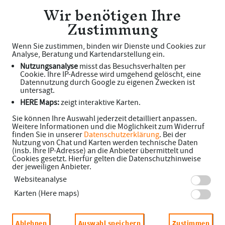
Wir benötigen Ihre
Sonnen Apotheke
Zustimmung
Wenn Sie zustimmen, binden wir Dienste und Cookies zur
Analyse, Beratung und Kartendarstellung ein.
Nutzungsanalyse
misst das Besuchsverhalten per
Cookie. Ihre IP-Adresse wird umgehend gelöscht, eine
Datennutzung durch Google zu eigenen Zwecken ist
untersagt.
HERE Maps:
zeigt interaktive Karten.
Unsere Faxnummer:
Sie können Ihre Auswahl jederzeit detailliert anpassen.
Weitere Informationen und die Möglichkeit zum Widerruf
finden Sie in unserer
Datenschutzerklärung
. Bei der
Fax: +49 (0)4347 - 5420
Nutzung von Chat und Karten werden technische Daten
(insb. Ihre IP-Adresse) an die Anbieter übermittelt und
Cookies gesetzt. Hierfür gelten die Datenschutzhinweise
Adresse
der jeweiligen Anbieter.
Websiteanalyse
Hegereiterweg 2 A
Karten (Here maps)
24220 Flintbek
Ablehnen
Auswahl speichern
Zustimmen